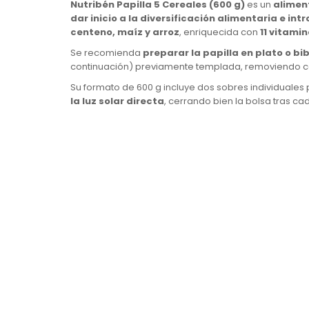
Nutribén Papilla 5 Cereales (600 g)
es un
alimen
dar inicio a la diversificación alimentaria e in
centeno, maíz y arroz
, enriquecida con
11 vitamin
Se recomienda
preparar la papilla en plato o b
continuación) previamente templada, removiendo co
Su formato de 600 g incluye dos sobres individuales
la luz solar directa
, cerrando bien la bolsa tras c