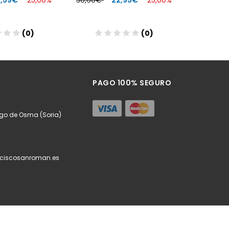
3,59€
25,00%
30,60€
22,95€
25,00%
28,90€
(0)
(0)
Añadir
PAGO 100% SEGURO
urgo de Osma (Soria)
ciscosanroman.es