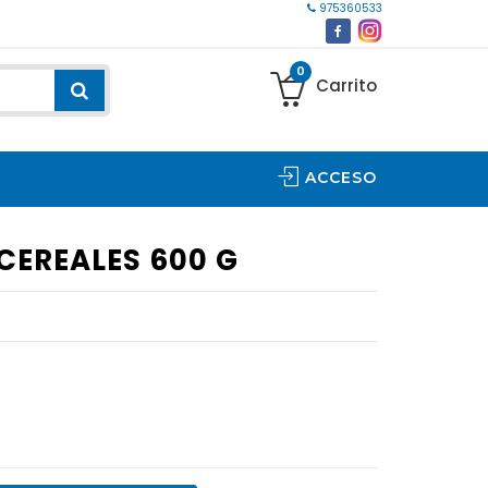
975360533
0
Carrito
ACCESO
 CEREALES 600 G