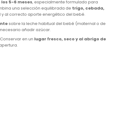
e los 5-6 meses
, especialmente formulado para
ombina una selección equilibrada de
trigo, cebada,
l y al correcto aporte energético del bebé.
ante
sobre la leche habitual del bebé (maternal o de
necesario añadir azúcar.
. Conservar en un
lugar fresco, seco y al abrigo de
apertura.