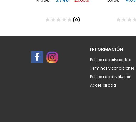
25,00%
4,99€
3,74€
25,00%
5,45€
4,0
(0)
(0)
Añadir
Aña
INFORMACIÓN
Política de privacidad
Terminos y condiciones
Política de devolución
Accesibilidad