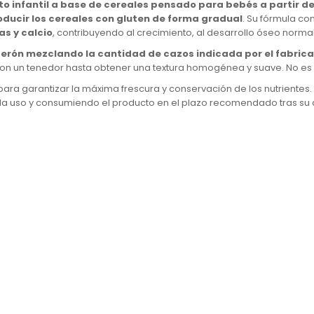
to infantil a base de cereales pensado para bebés a partir d
troducir los cereales con gluten de forma gradual
. Su fórmula c
as y calcio
, contribuyendo al crecimiento, al desarrollo óseo norma
iberón mezclando la cantidad de cazos indicada por el fabric
n un tenedor hasta obtener una textura homogénea y suave. No es 
 para garantizar la máxima frescura y conservación de los nutrientes
ada uso y consumiendo el producto en el plazo recomendado tras su 