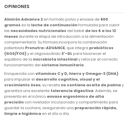
OPINIONES
Almirón Advance 2
en formato polvo y envase de
800
gramos
es la
leche de continuación
formulada para cubrir
las
necesidades nutricionales
del bebé
de los 6 a los 12
meses
durante la etapa de introducción a la alimentación
complementaria. Su fórmula incorpora la combinación
patentada
Pronutra-ADVANCE
, que integra
prebióticos
(GOS/FOS)
y el oligosacárido
3'-GL
para favorecer el
equilibrio de la
microbiota intestinal
y reforzar el correcto
funcionamiento del
sistema inmunitario
.
Enriquecida con
vitaminas C y D, hierro y Omega-3 (DHA)
para impulsar el
desarrollo cognitivo, visual y el
crecimiento óseo
, su receta
no contiene aceite de palma
y
garantiza una excelente
tolerancia digestiva
. Además, se
presenta en el icónico
envase ergonómico de alta
precisión
con nivelador incorporado y compartimento para
guardar la cuchara, asegurando una
preparación rápida,
limpia e higiénica
en el día a día.