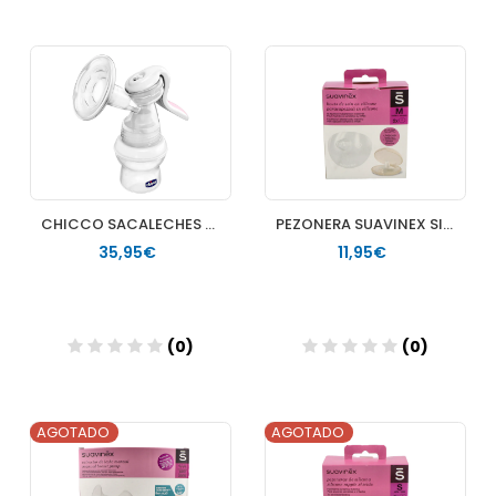
Añadir
Añadir
CHICCO SACALECHES MANUAL TETINA SILICONA NATURAL FEELING 0M+
PEZONERA SUAVINEX SILICONA TALLA M 2 U
35,95€
11,95€
(0)
(0)
AGOTADO
AGOTADO
Añadir
Añadir