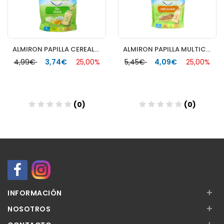
ALMIRON PAPILLA CEREALES SIN GLUTEN ECO 1 BOLSA 200 G
ALMIRON PAPILLA MULTICEREALES ECO 200 G
4,99€
3,74€
25,00%
5,45€
4,09€
25,00%
(0)
(0)
Añadir
Añadir
+
INFORMACIÓN
+
NOSOTROS