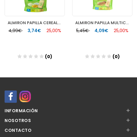
ALMIRON PAPILLA CEREALES SIN GLUTEN ECO 1 BOLSA 200 G
ALMIRON PAPILLA MULTICEREALES ECO 200 G
4,99€
3,74€
25,00%
5,45€
4,09€
25,00%
(0)
(0)
Añadir
Añadir
+
INFORMACIÓN
+
NOSOTROS
+
CONTACTO