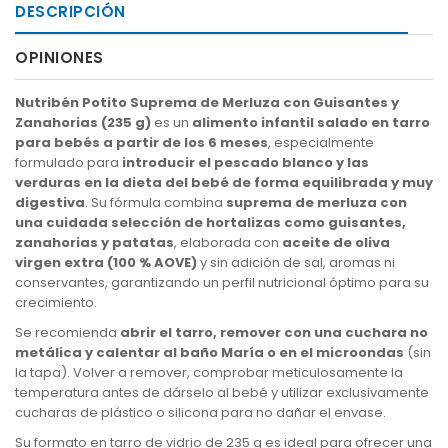
DESCRIPCIÓN
OPINIONES
Nutribén Potito Suprema de Merluza con Guisantes y
Zanahorias (235 g)
es un
alimento infantil salado en tarro
para bebés a partir de los 6 meses
, especialmente
formulado para
introducir el pescado blanco y las
verduras en la dieta del bebé de forma equilibrada y muy
digestiva
. Su fórmula combina
suprema de merluza con
una cuidada selección de hortalizas como guisantes,
zanahorias y patatas
, elaborada con
aceite de oliva
virgen extra (100 % AOVE)
y sin adición de sal, aromas ni
conservantes, garantizando un perfil nutricional óptimo para su
crecimiento.
Se recomienda
abrir el tarro, remover con una cuchara no
metálica y calentar al baño María o en el microondas
(sin
la tapa). Volver a remover, comprobar meticulosamente la
temperatura antes de dárselo al bebé y utilizar exclusivamente
cucharas de plástico o silicona para no dañar el envase.
Su formato en tarro de vidrio de 235 g es ideal para ofrecer una