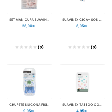
SET MANICURA SUAVINEX ROSA
SUAVINEX CICA+ SOS LIPS BALSAMO LABIOS 1 TUBO 15 ML
28,90€
8,95€
(0)
(0)
Añadir
Añadir
CHUPETE SILICONA FISIOLOGICO SUAVINEX FUSION 4 18 MESES 2 UNIDADES
SUAVINEX TATTOO CON CITRONELLA 14 UNIDADES
9,95€
4,95€