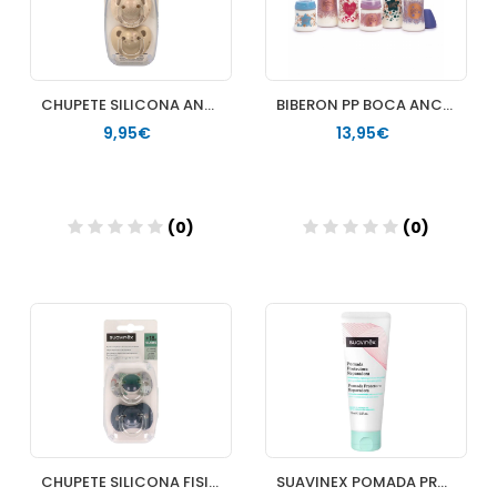
CHUPETE SILICONA ANATOMICO SUAVINEX CLASICO 0-6 MESES 2 UNIDADES
BIBERON PP BOCA ANCHA T SILICONA SUAVINEX PREMIUM 3 POSICIONES 270 ML
9,95€
13,95€
(0)
(0)
Añadir
Añadir
CHUPETE SILICONA FISIOLOGICO SUAVINEX + 18 MESES 2 UNIDADES
SUAVINEX POMADA PROTECTORA REPARADORA CALMANTE CON PANTENOL PARA ROZADURAS 1 TUBO 75 ML