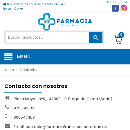
975360533
Tus productos en casa en sólo 24 - 48
horas hábiles
0
MENÚ
»
Inicio
Contacto
Contacta con nosotros
Plaza Mayor, n°9, , 42300 - El Burgo de Osma (Soria)
975360533
600547453
Email:
contacto@farmaciafranciscosanroman.es