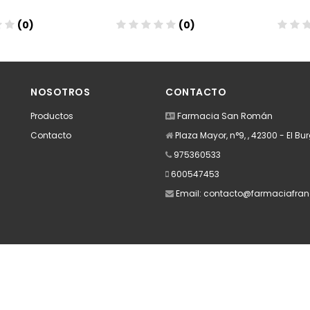
(0)
(0)
dir
Añadir
A
NOSOTROS
CONTACTO
Productos
Farmacia San Román
Contacto
Plaza Mayor, n°9, , 42300 - El B
975360533
600547453
Email:
contacto@farmaciafran
Apúntate a nuestra Newsletter