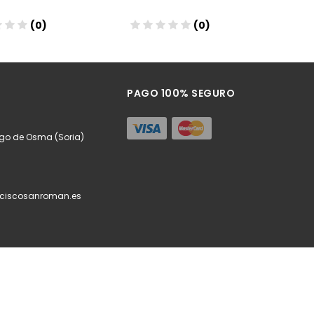
(0)
(0)
ñadir
Añadir
PAGO 100% SEGURO
urgo de Osma (Soria)
ciscosanroman.es