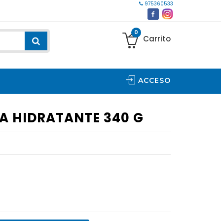
975360533
0
Carrito
ACCESO
A HIDRATANTE 340 G