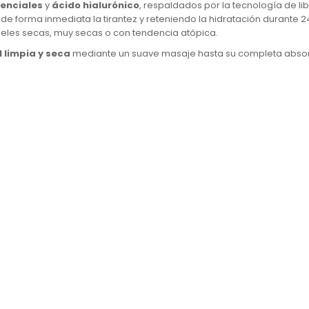
enciales
y
ácido hialurónico
, respaldados por la tecnología de l
o de forma inmediata la tirantez y reteniendo la hidratación durante 
pieles secas, muy secas o con tendencia atópica.
l limpia y seca
mediante un suave masaje hasta su completa absor