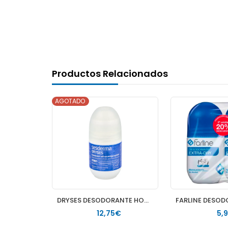
Productos Relacionados
AGOTADO
MUSSVITAL DERMACTIVE DEO SENSITIVE ALOE VERA ROLLON 75 ML
DRYSES DESODORANTE HOMBRE ROLLON 75 ML
€
12,75€
5,