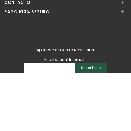
+
CONTACTO
+
PAGO 100% SEGURO
Apúntate a nuestra Newsletter
Escribe aquí tu email...
Suscribirse
He leído y acepto la
pólitica de privacidad