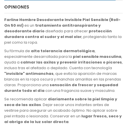
OPINIONES
Farline Hombre Desodorante Invisible Piel Sensible (Roll-
On 50 ml)
es un
tratamiento antitranspirante y
desodorante diario
diseñado para ofrecer
protección
duradera contra el sudor y el mal olor
, protegiendo tanto la
piel como la ropa.
Su fórmula de
alta tolerancia dermatológica
,
especialmente desarrollada para la
piel sensible masculina
,
ayuda a
calmar las axilas y prevenir irritaciones o picores
,
incluso tras el afeitado o depilado. Cuenta con tecnología
"invisible" antimanchas
, que evita la aparición de marcas
blancas en la ropa oscura y manchas amarillas en las prendas
claras. Proporciona una
sensación de frescor y sequedad
durante todo el día
con una fragancia suave y masculina.
Se recomienda aplicar
diariamente sobre la piel limpia y
seca de las axilas
. Dejar secar unos instantes antes de
vestirse para asegurar un acabado óptimo. No aplicar sobre
piel irritada o lesionada. Conservar en un
lugar fresco, seco y
al abrigo de la luz solar directa
.