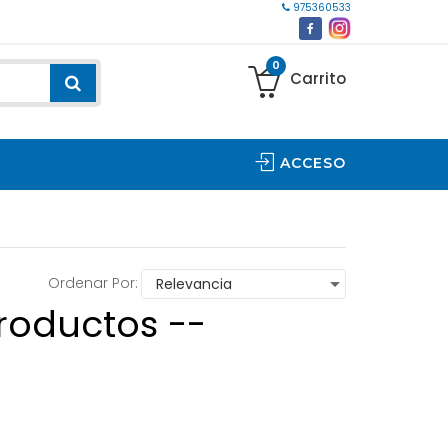
975360533
0
Carrito
ACCESO
Ordenar Por:
roductos --