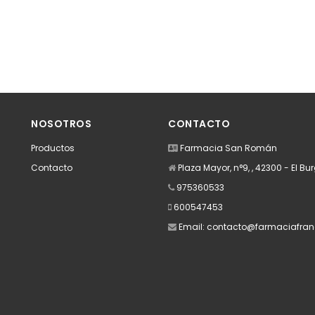
NOSOTROS
CONTACTO
Productos
Farmacia San Román
Contacto
Plaza Mayor, n°9, , 42300 - El B
975360533
600547453
Email:
contacto@farmaciafran