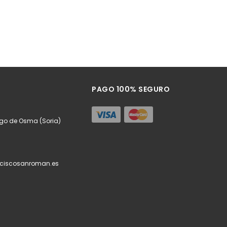
PAGO 100% SEGURO
urgo de Osma (Soria)
ciscosanroman.es