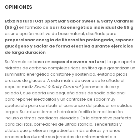
OPINIONES
Etixx Natural Oat Sport Bar Sabor Sweet & Salty Caramel
(55 g)
en formato de
barrita energética individual de 55 g
es una opción nutritiva de base natural, diseñada para
proporcionar energía de liberación prolongada, reponer
glucógeno y saciar de forma efectiva durante ejercicios
de larga duración
.
Su fórmula se basa en
copos de avena natural
, lo que aporta
hidratos de carbono complejos ricos en fibra que garantizan un
suministro energético constante y sostenido, evitando picos
bruscos de glucosa. A esta matriz de avena se le añade el
popular matiz
Sweet & Salty Caramel
(caramelo dulce y
salado), que aporta una pequeña dosis de sodio adicional
para reponer electrolitos y un contraste de sabor muy
apetecible para combatir el cansancio del paladar en salidas
largas. Su textura tierna e hidratada facilita la masticación
incluso a ritmos cardiacos elevados. Es la alternativa perfecta
para ciclistas, corredores de ultradistancia, senderistas y
atletas que prefieren ingredientes más enteros y menos
procesados durante sus jornadas de entrenamiento o