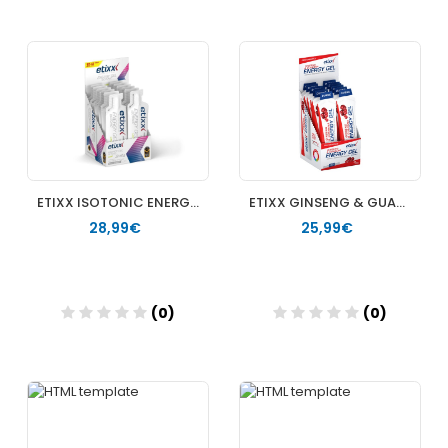
Añadir
Añadir
ETIXX ISOTONIC ENERGY GEL LIMA 40 G (12 UNIDADES) +
ETIXX GINSENG & GUARANA ENERGY GEL GROSELLA CEREZA 50 G (12 UNIDADES) +
28,99€
25,99€
(0)
(0)
Añadir
Añadir